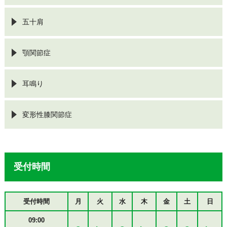
五十肩
顎関節症
耳鳴り
変形性膝関節症
受付時間
受付時間
月
火
水
木
金
土
日
09:00