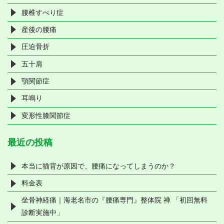
腰椎すべり症
産後の腰痛
圧迫骨折
五十肩
顎関節症
耳鳴り
変形性膝関節症
最近の投稿
本当に猫背が原因で、腰痛になってしまうのか？
料金表
坐骨神経痛｜海老名市の『腰痛専門』整体院 禅 「初回無料
診断実施中」