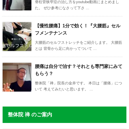
脊柱管狭窄症の治し方をyoutube動画にまとめまし
た。 ぜひ参考になさって下さ ...
【慢性腰痛】1分で効く！『大腰筋』セル
フメンテナンス
大腰筋のセルフストレッチをご紹介します。 大腰筋
とは 背骨から足に向かってついて ...
腰痛は自分で治す？それとも専門家にみて
もらう？
整体院「禅」院長の金井です。 本日は「腰痛」につ
いて 考えてみたいと思います。 ...
整体院 禅 のご案内