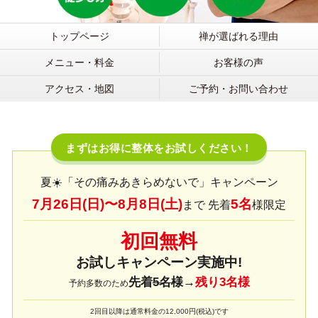
トップページ
禅が選ばれる理由
メニュー・料金
お客様の声
アクセス・地図
ご予約・お問い合わせ
まずはお得に整体をお試しください！
夏☀️「その痛みあきらめないで」キャンペーン
7月26日(日)〜8月8日(土)
5名
まで 先着
様限定
初回無料
お試しキャンペーン実施中!
先着
5名様
→
残り3名様
予約多数のため
2回目以降は通常料金の12,000円(税込)です